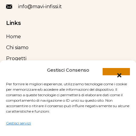
info@mavi-infissi.it
Links
Home
Chi siamo
Progetti
Blog
Gestisci Consenso
Contatti
Per fornire le migliori esperienze, utilizziamo tecnologie come i cookie
per memorizzare e/o accedere alle informazioni del dispositivo. Il
consenso a queste tecnologie ci permetterà di elaborare dati come il
Newsletter
comportamento di navigazione o ID unici su questo sito. Non
acconsentire o ritirare il consenso può influire negativamente su alcune
Iscriviti alla nostra newsletter
caratteristiche e funzioni.
Gestisci servizi