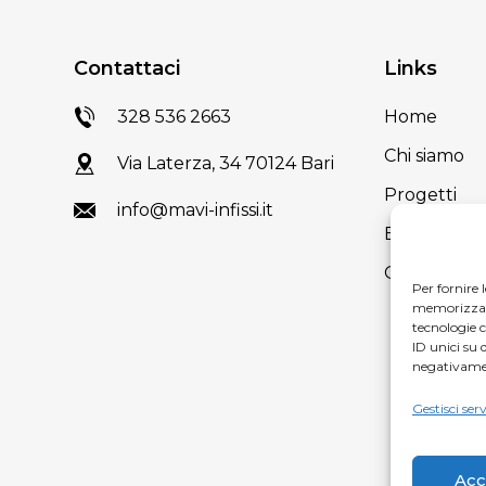
Contattaci
Links
328 536 2663
Home
Chi siamo
Via Laterza, 34 70124 Bari
Progetti
info@mavi-infissi.it
Blog
Contatti
Per fornire 
memorizzare 
tecnologie 
ID unici su 
negativamen
Gestisci serv
Acc