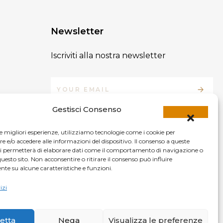
Newsletter
Iscriviti alla nostra newsletter
By providing your email address, you agree to our
Gestisci Consenso
Privacy Policy
and
Terms & Conditions.
le migliori esperienze, utilizziamo tecnologie come i cookie per
e/o accedere alle informazioni del dispositivo. Il consenso a queste
ci permetterà di elaborare dati come il comportamento di navigazione o
questo sito. Non acconsentire o ritirare il consenso può influire
te su alcune caratteristiche e funzioni.
izi
etta
Nega
Visualizza le preferenze