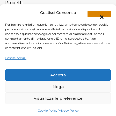
Progetti
Blog
Gestisci Consenso
Contatti
Per fornire le migliori esperienze, utilizziamo tecnologie come i cookie
per memorizzare e/o accedere alle informazioni del dispositivo. Il
consenso a queste tecnologie ci permetterà di elaborare dati come il
Newsletter
comportamento di navigazione o ID unici su questo sito. Non
acconsentire o ritirare il consenso può influire negativamente su alcune
Iscriviti alla nostra newsletter
caratteristiche e funzioni.
Gestisci servizi
Accetta
By providing your email address, you agree to our
Privacy Policy
and
Terms & Conditions.
Nega
Visualizza le preferenze
Cookie Policy
Privacy Policy
©
2026
MA.VI. Infissi SRLS — realizzato da
3A Sharing