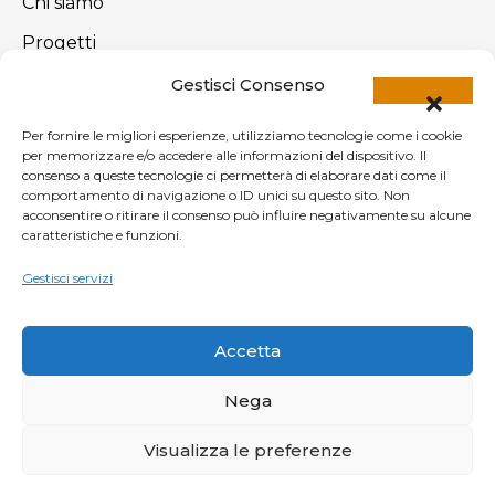
Chi siamo
Progetti
Blog
Gestisci Consenso
Contatti
Per fornire le migliori esperienze, utilizziamo tecnologie come i cookie
per memorizzare e/o accedere alle informazioni del dispositivo. Il
consenso a queste tecnologie ci permetterà di elaborare dati come il
Newsletter
comportamento di navigazione o ID unici su questo sito. Non
acconsentire o ritirare il consenso può influire negativamente su alcune
Iscriviti alla nostra newsletter
caratteristiche e funzioni.
Gestisci servizi
Accetta
By providing your email address, you agree to our
Privacy Policy
and
Terms & Conditions.
Nega
Visualizza le preferenze